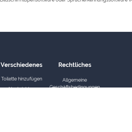
Verschiedenes
Rechtliches
Toilette hinzufügen
Allgemeine
Geschäftsbedingungen
Nachrichten
Datenschutzerklärung
Kontakt
Anmeldung
Erklärung zur
Bild Bank
Zugänglichkeit