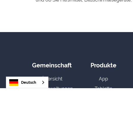
Gemeinschaft
Produkte
Übersicht
App
Deutsch
Stadtverwaltungen
Tablette
Organisationen
CMS
Benutzer
Pakete
Einrichtung
Status