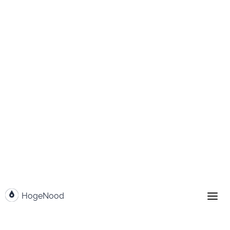
Weiter zum Inhalt
HogeNood