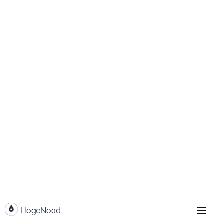
Weiter zum Inhalt
HogeNood