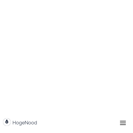
Weiter zum Inhalt
HogeNood