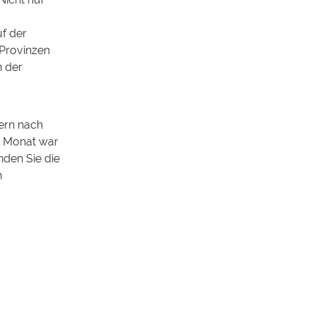
f der
 Provinzen
n der
dern nach
en Monat war
nden Sie die
n