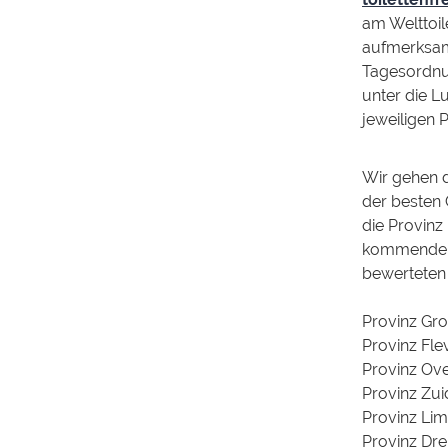
am Welttoil
aufmerksam
Tagesordnu
unter die L
jeweiligen P
Wir gehen d
der besten 
die Provinz 
kommenden 
bewerteten
Provinz Gr
Provinz Fle
Provinz Ove
Provinz Zui
Provinz Lim
Provinz Dre