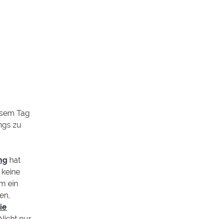
esem Tag
ngs zu
ng
hat
 keine
m ein
en,
ie
Nicht nur