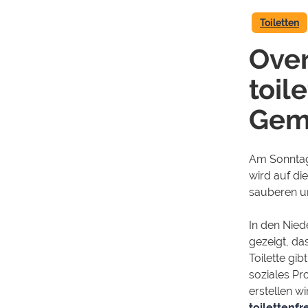
Toiletten
Over
toil
Gem
Am Sonntag
wird auf di
sauberen un
In den Nied
gezeigt, da
Toilette gi
soziales P
erstellen w
toilettenf