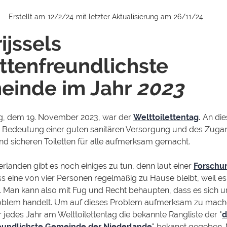
Erstellt am
12/2/24
mit letzter Aktualisierung am
26/11/24
ijssels
ettenfreundlichste
einde im Jahr
2023‍
, dem 19. November 2023, war der
Welttoilettentag
.
An di
e Bedeutung einer guten sanitären Versorgung und des Zuga
d sicheren Toiletten für alle aufmerksam gemacht.
erlanden gibt es noch einiges zu tun, denn laut einer
Forschu
ss eine von vier Personen regelmäßig zu Hause bleibt, weil es
bt. Man kann also mit Fug und Recht behaupten, dass es sich u
roblem handelt. Um auf dieses Problem aufmerksam zu mach
ir jedes Jahr am Welttoilettentag die bekannte Rangliste der "
d
reundlichste Gemeinde der Niederlande
" bekannt gegeben. 