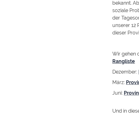
bekannt. Ab
soziale Pro
der Tageso
unserer 12 
dieser Provi
Wir gehen d
Rangliste
Dezember:
März:
Provi
Juni:
Provi
Und in dies