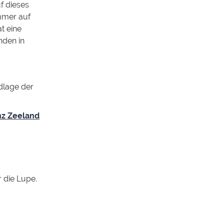
f dieses
immer auf
t eine
nden in
dlage der
nz Zeeland
 die Lupe.