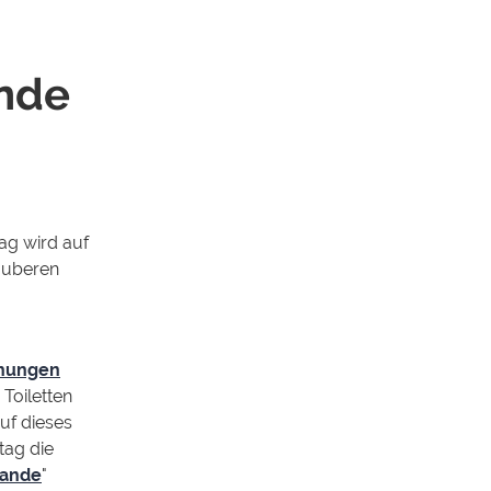
inde
ag wird auf
auberen
chungen
Toiletten
uf dieses
tag die
lande
"