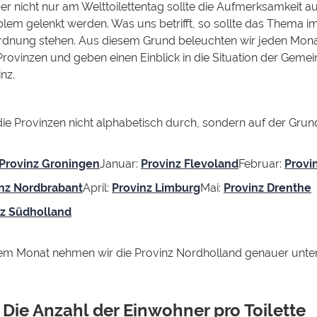
er nicht nur am Welttoilettentag sollte die Aufmerksamkeit au
blem gelenkt werden. Was uns betrifft, so sollte das Thema 
rdnung stehen. Aus diesem Grund beleuchten wir jeden Mona
Provinzen und geben einen Einblick in die Situation der Gemei
nz.
ie Provinzen nicht alphabetisch durch, sondern auf der Grun
Provinz Groningen
Januar:
Provinz Flevoland
Februar:
Provi
nz Nordbrabant
April:
Provinz Limburg
Mai:
Provinz Drenthe
nz Südholland
em Monat nehmen wir die Provinz Nordholland genauer unter
Die Anzahl der Einwohner pro Toilette