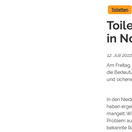
Toiletten
Toil
in N
12. Juli 2022
Am Freitag
die Bedeut
und sichere
In den Nied
haben ergeb
mangelt. Wi
Problem au
bekannte Ra